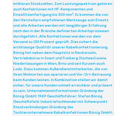
mittleren Stückzahlen. Zum Leistungsspektrum gehören
auch Konfektionen mit HF-Komponenten und
Einzellitzenfertigung bis 300 mm². Es kommen die von
den Herstellern empfohlenen Werkzeuge zum Einsatz
und alle Arbeiten werden mit langjähriger Erfahrung
nach den in der Branche definierten Arbeitsprozessen
durchgeführt. Alle Konfektionen werden vor dem
Versand zu 100 Prozent geprüft. Dies sichert die
erstklassige Qualität unserer Kabelkonfektionierung.
Börsig hat neben dem Hauptsitz in Neckarsulm,
Vertriebsbüros in Soest und Freiberg (Sachsen) sowie
Niederlassungen in Wien, Brno und seit Kurzem auch
Lodz. Dazu kommen Außendienstmitarbeiter, die von
ihren Wohnorten aus operieren und Vor-Ort-Betreuung
beim Kunden leisten. In Kombination stellen wir damit
sicher, für unsere Kunden schnell erreichbar und präsent
zu sein. Unternehmensinformationen Gründung der
Börsig GmbH: 1969 Geschäftsführer: Stefan Börsig
Geschäftsfeld: Industriefachhandel mit Schwerpunkt
Steckverbindungen Gründung des
Tochterunternehmens Kabelkonfektionen Börsig GmbH: