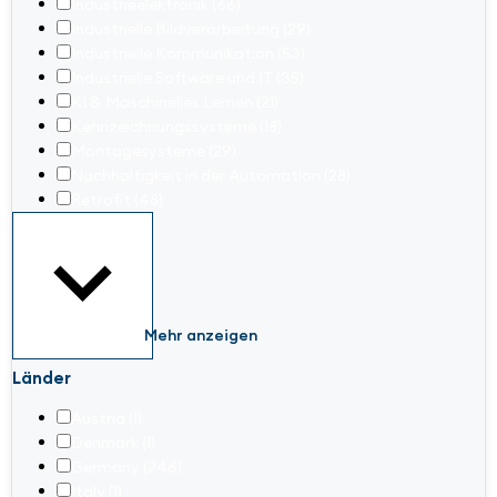
Industrieelektronik
(66)
Industrielle Bildverarbeitung
(29)
Industrielle Kommunikation
(53)
Industrielle Software und IT
(35)
KI & Maschinelles Lernen
(21)
Kennzeichnungssysteme
(18)
Montagesysteme
(29)
Nachhaltigkeit in der Automation
(28)
Retrofit
(48)
Mehr anzeigen
Länder
Austria
(1)
Denmark
(1)
Germany
(246)
Italy
(1)