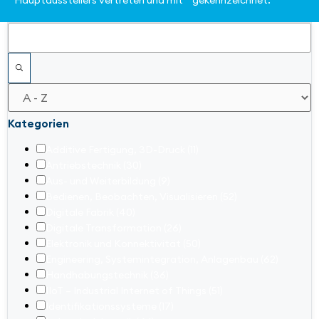
Hauptausstellers vertreten und mit * gekennzeichnet.
Filter
Kategorien
Additive Fertigung, 3D-Druck
(11)
Antriebstechnik
(30)
Aus- und Weiterbildung
(9)
Bedienen, Beobachten, Visualisieren
(52)
Digitale Fabrik
(40)
Digitale Transformation
(26)
Elektronik und Konnektivität
(50)
Engineering, Systemintegration, Anlagenbau
(62)
Handhabungstechnik
(36)
IIoT – Industrial Internet of Things
(51)
Identifikationssysteme
(17)