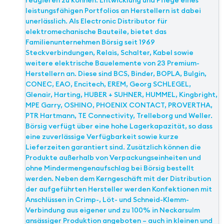
reagieren zu können. Entwicklung und Pflege eines
leistungsfähigen Portfolios an Herstellern ist dabei
unerlässlich. Als Electronic Distributor für
elektromechanische Bauteile, bietet das
Familienunternehmen Börsig seit 1969
Steckverbindungen, Relais, Schalter, Kabel sowie
weitere elektrische Bauelemente von 23 Premium-
Herstellern an. Diese sind BCS, Binder, BOPLA, Bulgin,
CONEC, EAO, Encitech, EREM, Georg SCHLEGEL,
Glenair, Harting, HUBER + SUHNER, HUMMEL, Kingbright,
MPE Garry, OSHINO, PHOENIX CONTACT, PROVERTHA,
PTR Hartmann, TE Connectivity, Trelleborg und Weller.
Börsig verfügt über eine hohe Lagerkapazität, so dass
eine zuverlässige Verfügbarkeit sowie kurze
Lieferzeiten garantiert sind. Zusätzlich können die
Produkte außerhalb von Verpackungseinheiten und
ohne Mindermengenaufschlag bei Börsig bestellt
werden. Neben dem Kerngeschäft mit der Distribution
der aufgeführten Hersteller werden Konfektionen mit
Anschlüssen in Crimp-, Löt- und Schneid-Klemm-
Verbindung aus eigener und zu 100% in Neckarsulm
ansässiger Produktion angeboten – auch in kleinen und