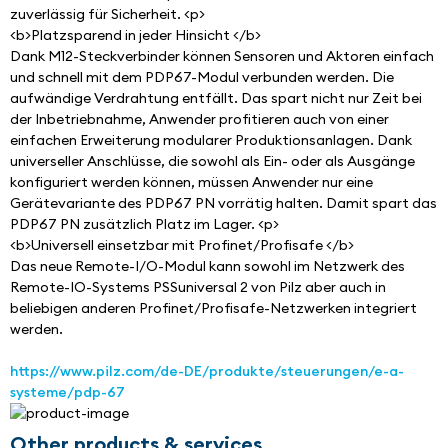
zuverlässig für Sicherheit. <p>
<b>Platzsparend in jeder Hinsicht </b>
Dank M12-Steckverbinder können Sensoren und Aktoren einfach 
und schnell mit dem PDP67-Modul verbunden werden. Die 
aufwändige Verdrahtung entfällt. Das spart nicht nur Zeit bei 
der Inbetriebnahme, Anwender profitieren auch von einer 
einfachen Erweiterung modularer Produktionsanlagen. Dank 
universeller Anschlüsse, die sowohl als Ein- oder als Ausgänge 
konfiguriert werden können, müssen Anwender nur eine 
Gerätevariante des PDP67 PN vorrätig halten. Damit spart das 
PDP67 PN zusätzlich Platz im Lager. <p>
<b>Universell einsetzbar mit Profinet/Profisafe </b>
Das neue Remote-I/O-Modul kann sowohl im Netzwerk des 
Remote-IO-Systems PSSuniversal 2 von Pilz aber auch in 
beliebigen anderen Profinet/Profisafe-Netzwerken integriert 
werden.
https://www.pilz.com/de-DE/produkte/steuerungen/e-a-
systeme/pdp-67
Other products & services