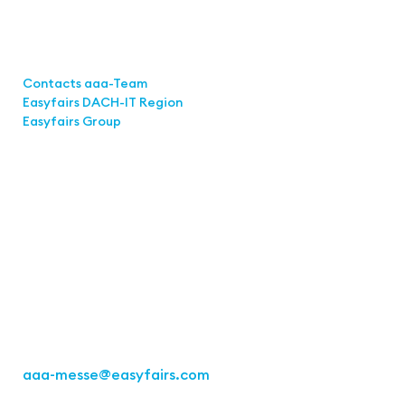
Links
Contacts aaa-Team
Easyfairs DACH-IT Region
Easyfairs Group
Contact
Easyfairs Deutschland GmbH
Office Stuttgart
Kremser
Straße 16
70469 Stuttgart
Fon: +49 711 217267 10
aaa-messe
@easyfairs.com
Act for the Future