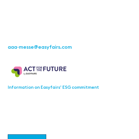
Fon: +49 711 217267 10
aaa-messe
@easyfairs.com
Act for the Future
Information on Easyfairs’ ESG commitment
Join the aaa-Community!
Select which information you would like to receive