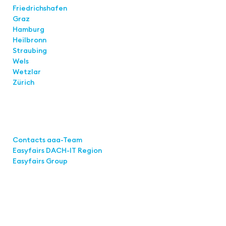
Friedrichshafen
Graz
Hamburg
Heilbronn
Straubing
Wels
Wetzlar
Zürich
Links
Contacts aaa-Team
Easyfairs DACH-IT Region
Easyfairs Group
Contact
Easyfairs Deutschland GmbH
Office Stuttgart
Kremser
Straße 16
70469 Stuttgart