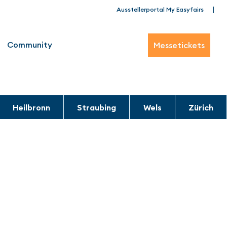
|
Ausstellerportal My Easyfairs
Community
Messetickets
Heilbronn
Straubing
Wels
Zürich