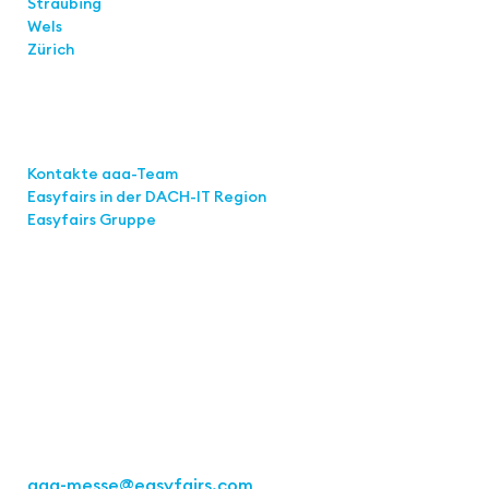
Straubing
Wels
Zürich
Links
Kontakte aaa-Team
Easyfairs in der DACH-IT
Region
Easyfairs Gruppe
Kontakt
Easyfairs Deutschland GmbH
Büro Stuttgart
Kremser Straße 16
70469 Stuttgart
Tel.: +49 711 217267 10
aaa-messe
@easyfairs.com