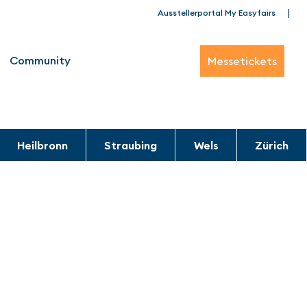
|
Ausstellerportal My Easyfairs
Community
Messetickets
Heilbronn
Straubing
Wels
Zürich