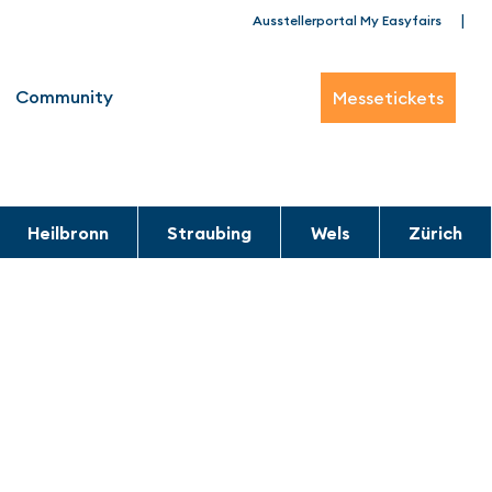
|
Ausstellerportal My Easyfairs
Community
Messetickets
Heilbronn
Straubing
Wels
Zürich