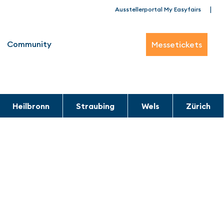
|
Ausstellerportal My Easyfairs
Community
Messetickets
Heilbronn
Straubing
Wels
Zürich