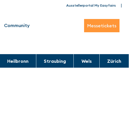
|
Ausstellerportal My Easyfairs
Community
Messetickets
Heilbronn
Straubing
Wels
Zürich