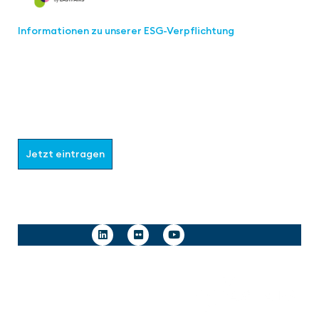
Informationen zu unserer ESG-Verpflichtung
Werden Sie Teil der aaa-Community!
Wählen Sie aus, welche Informationen Sie erhalten
möchten.
Jetzt eintragen
Follow us