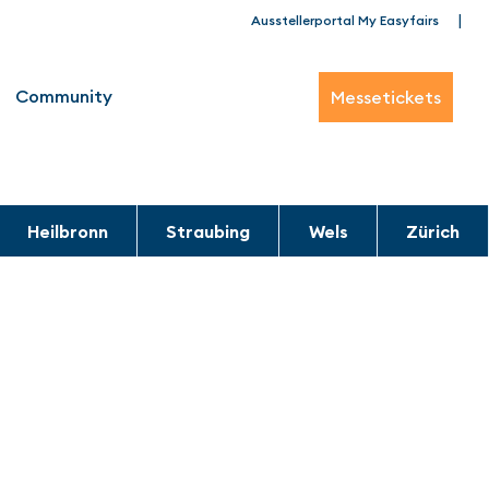
|
Ausstellerportal My Easyfairs
Community
Messetickets
Heilbronn
Straubing
Wels
Zürich