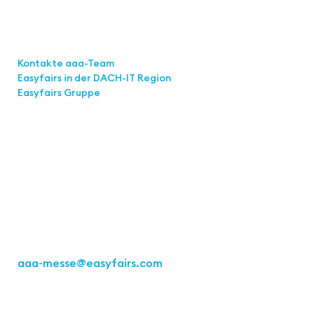
Links
Kontakte aaa-Team
Easyfairs in der DACH-IT
Region
Easyfairs Gruppe
Kontakt
Easyfairs Deutschland GmbH
Büro Stuttgart
Kremser Straße 16
70469 Stuttgart
Tel.: +49 711 217267 10
aaa-messe
@easyfairs.com
Act for the Future