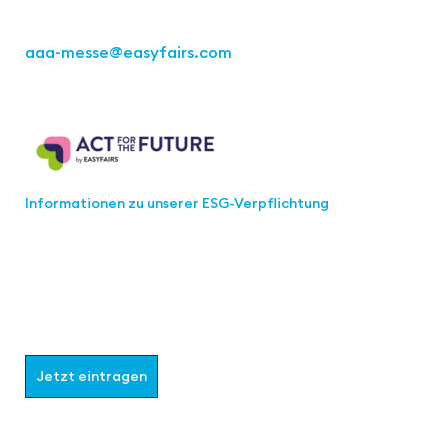
Tel.: +49 711 217267 10
aaa-messe
@easyfairs.com
Act for the Future
Informationen zu unserer ESG-Verpflichtung
Werden Sie Teil der aaa-Community!
Wählen Sie aus, welche Informationen Sie erhalten
möchten.
Jetzt eintragen