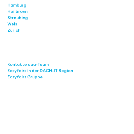
Hamburg
Heilbronn
Straubing
Wels
Zürich
Links
Kontakte aaa-Team
Easyfairs in der DACH-IT
Region
Easyfairs Gruppe
Kontakt
Easyfairs Deutschland GmbH
Büro Stuttgart
Kremser Straße 16
70469 Stuttgart