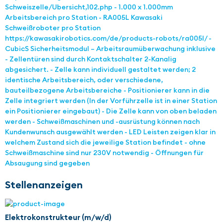
Schweiszelle/Ubersicht,102.php - 1.000 x 1.000mm
Arbeitsbereich pro Station - RA005L Kawasaki
Schweißroboter pro Station
https://kawasakirobotics.com/de/products-robots/ra005l/ -
CubicS Sicherheitsmodul – Arbeitsraumüberwachung inklusive
- Zellentüren sind durch Kontaktschalter 2-Kanalig
abgesichert. - Zelle kann individuell gestaltet werden; 2
identische Arbeitsbereich, oder verschiedene,
bauteilbezogene Arbeitsbereiche - Positionierer kann in die
Zelle integriert werden (In der Vorführzelle ist in einer Station
ein Positionierer eingebaut) - Die Zelle kann von oben beladen
werden - Schweißmaschinen und -ausrüstung können nach
Kundenwunsch ausgewählt werden - LED Leisten zeigen klar in
welchem Zustand sich die jeweilige Station befindet - ohne
Schweißmaschine sind nur 230V notwendig - Öffnungen für
Absaugung sind gegeben
Stellenanzeigen
Elektrokonstrukteur (m/w/d)