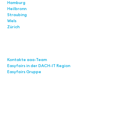
Hamburg
Heilbronn
Straubing
Wels
Zürich
Links
Kontakte aaa-Team
Easyfairs in der DACH-IT
Region
Easyfairs Gruppe
Kontakt
Easyfairs Deutschland GmbH
Büro Stuttgart
Kremser Straße 16
70469 Stuttgart