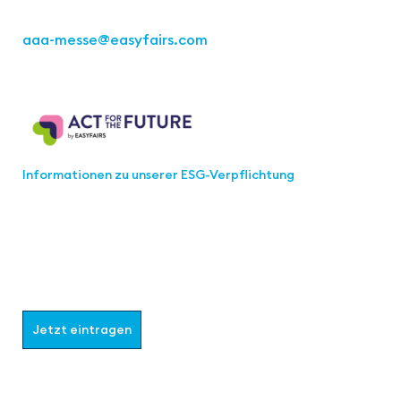
Tel.: +49 711 217267 10
aaa-messe
@easyfairs.com
Act for the Future
Informationen zu unserer ESG-Verpflichtung
Werden Sie Teil der aaa-Community!
Wählen Sie aus, welche Informationen Sie erhalten
möchten.
Jetzt eintragen