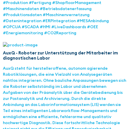
#Produktion #Fertigung #ShopfloorManagement
#Maschinendaten #Betriebsdatenerfassung
#Produktionsdaten #Maschinenvernetzung
#Datenintegration #ERPIntegration #MESAnbindung
#OPCUA #SCADA #HMI #LiveDashboards #OEE
#Energiemonitoring #CO2Reporting
AuxQ - Roboter zur Unterstützung der Mitarbeiter im
diagnostischen Labor
AuxQ steht für herstelleroffene, autonom agierende
Robotiklösungen, die eine Vielzahl von Analysegeräten
nahtlos integrieren. Ohne bauliche Anpassungen bewegen sich
die Roboter selbstständig im Labor und übernehmen
Aufgaben von der Präanalytik über die Gerätebedienung bis
zur Postanalytik und Archivierung. Durch die direkte
Anbindung an das Laborinformationssystem (LIS) werden sie
Teil eines intelligenten Laborworkflow-Managements und
ermöglichen eine effiziente, fehlerarme und qualitativ
hochwertige Diagnostik. Diese fortschrittliche Technologie
steigert nicht nur die Effizienz und Reproduzierbarkeit,