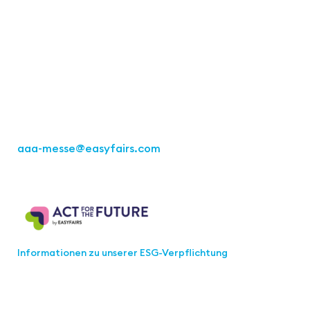
Kontakt
Easyfairs Deutschland GmbH
Büro Stuttgart
Kremser Straße 16
70469 Stuttgart
Tel.: +49 711 217267 10
aaa-messe
@easyfairs.com
Act for the Future
Informationen zu unserer ESG-Verpflichtung
Werden Sie Teil der aaa-Community!