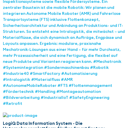
Inspektionssysteme sowie flexible Fördersysteme. Ein
zentraler Baustein ist die mobile Robotik: Wir planen und
integrieren Autonome Mobile Roboter (AMR) und Fahrerlose
Transportsysteme (FTS) inklusive Flottenkonzept,
Sicherheitsarchitektur und Anbindung an Produktions- und IT-
Strukturen. So entsteht eine Intralogistik, die mitwächst – und
Materialflüsse, die sich dynamisch an Aufträge, Engpässe und
Layouts anpassen. Ergebnis: modulare, praxisnahe
Mechatronik-Lösungen aus einer Hand – für mehr Durchsatz,
mehr Prozesssicherheit und eine Fertigung, die flexibel auf
neue Produkte und Varianten reagieren kann. #Mechatronik
#Systemintegration #Sondermaschinenbau #Robotik
#Industrie40 #SmartFactory #Automatisierung
#Intralogistik #Materialfluss #AMR
#AutonomeMobileRoboter #FTS #Flottenmanagement
#Fördertechnik #Handling #Montageautomation
#Bildverarbeitung #IndustrialIoT #SafetyEngineering
#Retrofit
LogiQ Data Information System - Die