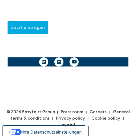
Wählen Sie aus, welche Informationen Sie erhalten
möchten.
Jetzt eintragen
Follow us
© 2026 Easyfairs Group
Press room
Careers
General
|
|
|
terms & conditions
Privacy policy
Cookie policy
|
|
|
Imprint
Ihre Datenschutzeinstellungen