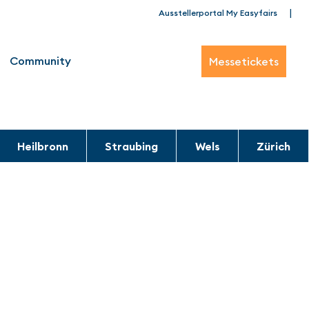
|
Ausstellerportal My Easyfairs
Community
Messetickets
Heilbronn
Straubing
Wels
Zürich